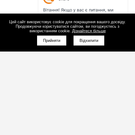
Цей сайт використовує cookie для покращення вашого досвіду.
Продовжуючи користуватися сайтом, ви погоджуєтесь з
використанням cookie.
Дізнайтеся більше
Прийняти
Відхилити
(098)800-80-30
Зворотний дзвінок
(095)280-80-30
Зворотний дзвінок