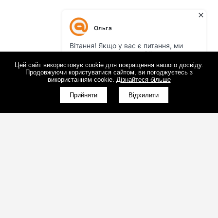
Цей сайт використовує cookie для покращення вашого досвіду.
Продовжуючи користуватися сайтом, ви погоджуєтесь з
використанням cookie.
Дізнайтеся більше
Прийняти
Відхилити
(098)800-80-30
Зворотний дзвінок
(095)280-80-30
Зворотний дзвінок