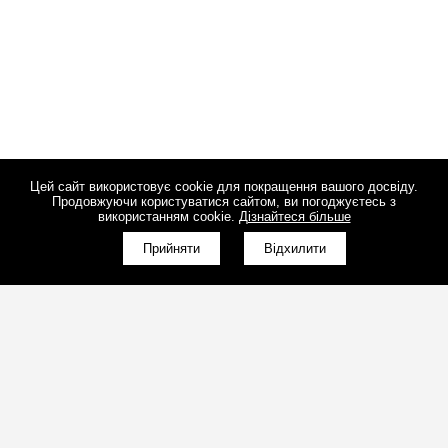
Цей сайт використовує cookie для покращення вашого досвіду.
Продовжуючи користуватися сайтом, ви погоджуєтесь з
використанням cookie.
Дізнайтеся більше
Прийняти
Відхилити
(098)800-80-30
Зворотний дзвінок