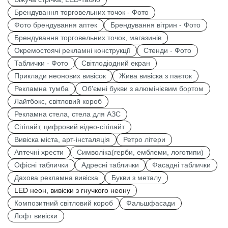
Брендування торговельних точок - Фото
Фото брендування аптек
Брендування вітрин - Фото
Брендування торговельних точок, магазинів
Окремостоячі рекламні конструкції
Стенди - Фото
Таблички - Фото
Світлодіодний екран
Приклади неонових вивісок
Жива вивіска з паєток
Рекламна тумба
Об'ємні букви з алюмінієвим бортом
Лайтбокс, світловий короб
Рекламна стела, стела для АЗС
Сітілайт, цифровий відео-сітілайт
Вивіска міста, арт-інсталяція
Ретро літери
Аптечні хрести
Символіка(герби, емблеми, логотипи)
Офісні таблички
Адресні таблички
Фасадні таблички
Дахова рекламна вивіска
Букви з металу
LED неон, вивіски з гнучкого неону
Композитний світловий короб
Фальшфасади
Лофт вивіски