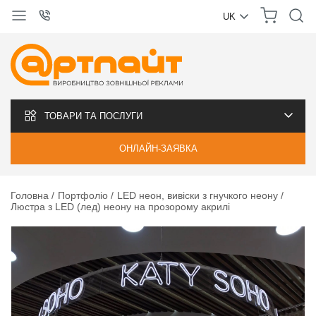
UK
УКРАЇНСЬКА
РУССКИЙ
ТОВАРИ ТА ПОСЛУГИ
ОНЛАЙН-ЗАЯВКА
Головна
Портфоліо
LED неон, вивіски з гнучкого неону
Люстра з LED (лед) неону на прозорому акрилі