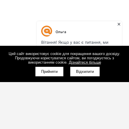
Цей сайт використовує cookie для покращення вашого досвіду.
Продовжуючи користуватися сайтом, ви погоджуєтесь з
використанням cookie.
Дізнайтеся більше
КНОПКА
ЗВ'ЯЗКУ
Прийняти
Відхилити
(098)800-80-30
Зворотний дзвінок