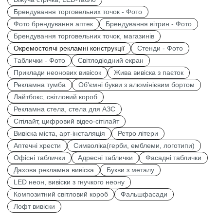
Брендування торговельних точок - Фото
Фото брендування аптек
Брендування вітрин - Фото
Брендування торговельних точок, магазинів
Окремостоячі рекламні конструкції
Стенди - Фото
Таблички - Фото
Світлодіодний екран
Приклади неонових вивісок
Жива вивіска з паєток
Рекламна тумба
Об'ємні букви з алюмінієвим бортом
Лайтбокс, світловий короб
Рекламна стела, стела для АЗС
Сітілайт, цифровий відео-сітілайт
Вивіска міста, арт-інсталяція
Ретро літери
Аптечні хрести
Символіка(герби, емблеми, логотипи)
Офісні таблички
Адресні таблички
Фасадні таблички
Дахова рекламна вивіска
Букви з металу
LED неон, вивіски з гнучкого неону
Композитний світловий короб
Фальшфасади
Лофт вивіски