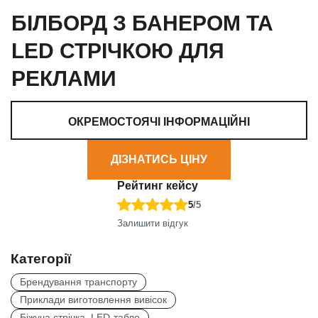
БІЛБОРД З БАНЕРОМ ТА
LED СТРІЧКОЮ ДЛЯ
РЕКЛАМИ
ОКРЕМОСТОЯЧІ ІНФОРМАЦІЙНІ
ДІЗНАТИСЬ ЦІНУ
КОНСТРУКЦІЇ
Рейтинг кейсу
5
/5
Залишити відгук
Категорії
Брендування транспорту
Приклади виготовлення вивісок
Біжуча стрічка, LED-табло