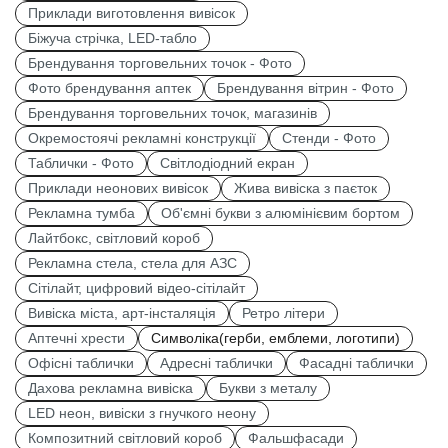
Приклади виготовлення вивісок
Біжуча стрічка, LED-табло
Брендування торговельних точок - Фото
Фото брендування аптек
Брендування вітрин - Фото
Брендування торговельних точок, магазинів
Окремостоячі рекламні конструкції
Стенди - Фото
Таблички - Фото
Світлодіодний екран
Приклади неонових вивісок
Жива вивіска з паєток
Рекламна тумба
Об'ємні букви з алюмінієвим бортом
Лайтбокс, світловий короб
Рекламна стела, стела для АЗС
Сітілайт, цифровий відео-сітілайт
Вивіска міста, арт-інсталяція
Ретро літери
Аптечні хрести
Символіка(герби, емблеми, логотипи)
Офісні таблички
Адресні таблички
Фасадні таблички
Дахова рекламна вивіска
Букви з металу
LED неон, вивіски з гнучкого неону
Композитний світловий короб
Фальшфасади