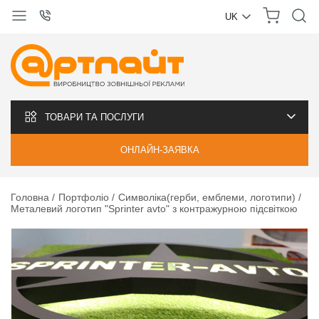
UK
УКРАЇНСЬКА
РУССКИЙ
ТОВАРИ ТА ПОСЛУГИ
ОНЛАЙН-ЗАЯВКА
Головна
Портфоліо
Символіка(герби, емблеми, логотипи)
Металевий логотип "Sprinter avto" з контражурною підсвіткою