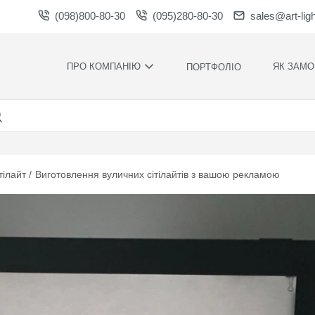
(098)800-80-30
(095)280-80-30
sales@art-lig
ПРО КОМПАНІЮ
ЯК ЗАМО
ПОРТФОЛІО
ВИРОБНИЦТВО
НАШІ ПЕРЕ
ВАКАНСІЇ
ГАРАНТІЇ
НОВИНИ
ПРАВИЛА Т
УМОВИ
НАГОРОДИ ТА
тілайт
Виготовлення вуличних сітілайтів з вашою рекламою
ПОДЯКИ
КОНТРОЛЬ
ЯКОСТІ
СПІВПРАЦЯ
РОЗРАХУН
ЗАВАНТАЖЕННЯ
ЧАС
ВИРОБНИЦ
ХУДОЖНЄ
ОФОРМЛЕН
МОНТАЖ С
СИЛАМИ