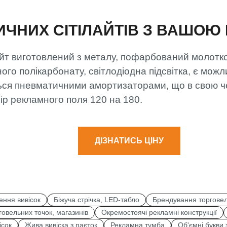
ИЧНИХ СІТІЛАЙТІВ З ВАШО
айт виготовлений з металу, пофарбований молот
го полікарбонату, світлодіодна підсвітка, є можли
ться пневматичними амортизаторами, що в свою ч
ір рекламного поля 120 на 180.
ДІЗНАТИСЬ ЦІНУ
ення вивісок
Біжуча стрічка, LED-табло
Брендування торговел
овельних точок, магазинів
Окремостоячі рекламні конструкції
ісок
Жива вивіска з паєток
Рекламна тумба
Об'ємні букви