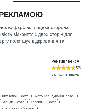
Ю РЕКЛАМОЮ
коволю фарбою, лицева сторона
вість відкриття з двох сторін для
ергу полегшує відкривання та
Рейтинг кейсу
5
/5
Залишити відгук
ьних точок - Фото
Фото брендування аптек
Стенди - Фото
Таблички - Фото
 з алюмінієвим бортом