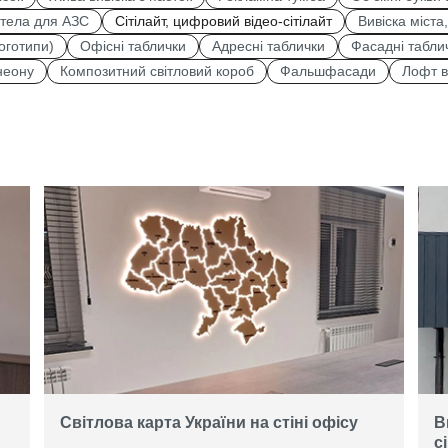
стела для АЗС
Сітілайт, цифровий відео-сітілайт
Вивіска міста
оготипи)
Офісні таблички
Адресні таблички
Фасадні табли
 неону
Композитний світловий короб
Фальшфасади
Лофт в
Світлова карта України на стіні офісу
В
с