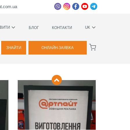
ht.com.ua
ВИТИ
UK
БЛОГ
КОНТАКТИ
УКРАЇНСЬКА
ВАГИ
РУССКИЙ
ЗНАЙТИ
ОНЛАЙН-ЗАЯВКА
А
КОВИЙ
ТВА
Я
ВОЇМИ