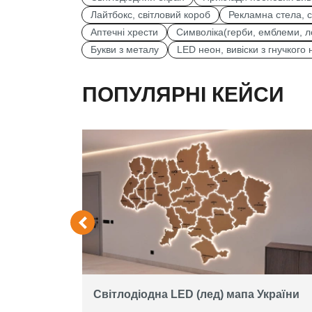
Лайтбокс, світловий короб
Рекламна стела, 
Аптечні хрести
Символіка(герби, емблеми, л
Букви з металу
LED неон, вивіски з гнучкого
ПОПУЛЯРНІ КЕЙСИ
екран на
Світлодіодна LED (лед) мапа України