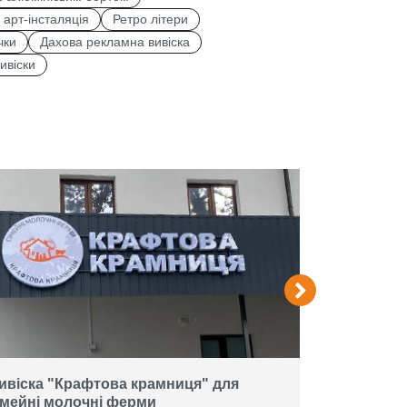
, арт-інсталяція
Ретро літери
чки
Дахова рекламна вивіска
ивіски
ивіска "Крафтова крамниця" для
Вивіска дл
імейні молочні ферми
об'ємних л