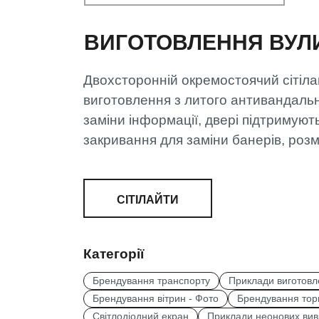
ВИГОТОВЛЕННЯ ВУЛ
Двохсторонній окремостоячий сітіл
виготовлення з литого антивандально
заміни інформації, двері підтримую
закривання для заміни банерів, розм
СІТІЛАЙТИ
Категорії
Брендування транспорту
Приклади виготовл
Брендування вітрин - Фото
Брендування торг
Світлодіодний екран
Приклади неонових вив