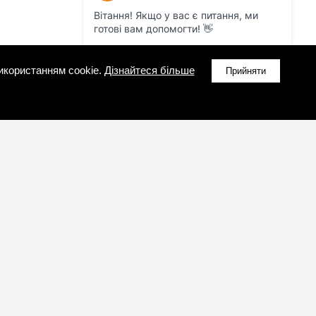
икористанням cookie.
Дізнайтеся більше
Прийняти