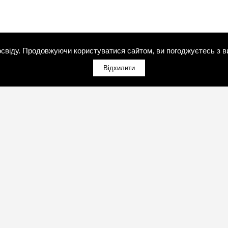
свіду. Продовжуючи користуватися сайтом, ви погоджуєтесь з в
Відхилити
(098)800-80-30
Зворотний дзвінок
(095)280-80-30
Зворотний дзвінок