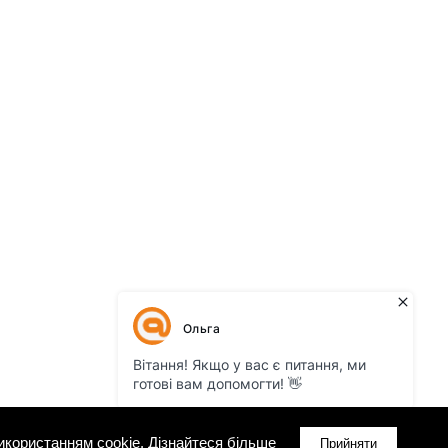
икористанням cookie.
Дізнайтеся більше
Прийняти