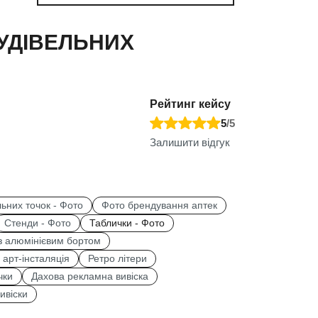
УДІВЕЛЬНИХ
Рейтинг кейсу
5
/5
Залишити відгук
ьних точок - Фото
Фото брендування аптек
Стенди - Фото
Таблички - Фото
 з алюмінієвим бортом
, арт-інсталяція
Ретро літери
чки
Дахова рекламна вивіска
ивіски