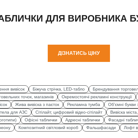
ТАБЛИЧКИ ДЛЯ ВИРОБНИКА Б
ДІЗНАТИСЬ ЦІНУ
ення вивісок
Біжуча стрічка, LED-табло
Брендування торговел
овельних точок, магазинів
Окремостоячі рекламні конструкції
ісок
Жива вивіска з паєток
Рекламна тумба
Об'ємні букви
стела для АЗС
Сітілайт, цифровий відео-сітілайт
Вивіска міста
оготипи)
Офісні таблички
Адресні таблички
Фасадні табли
 неону
Композитний світловий короб
Фальшфасади
Лофт в