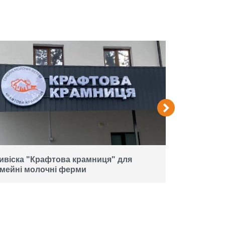
ивіска "Крафтова крамниця" для
Вивіска дл
імейні молочні ферми
об'ємних л