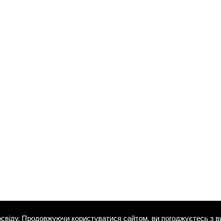
свіду. Продовжуючи користуватися сайтом, ви погоджуєтесь з в