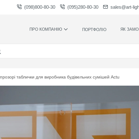
(098)800-80-30
(095)280-80-30
sales@art-lig
ПРО КОМПАНІЮ
ЯК ЗАМО
ПОРТФОЛІО
ВИРОБНИЦТВО
НАШІ ПЕРЕ
ВАКАНСІЇ
ГАРАНТІЇ
НОВИНИ
ПРАВИЛА Т
УМОВИ
НАГОРОДИ ТА
 прозорі таблички для виробника будівельних сумішей Actu
ПОДЯКИ
КОНТРОЛЬ
ЯКОСТІ
СПІВПРАЦЯ
РОЗРАХУН
ЗАВАНТАЖЕННЯ
ЧАС
ВИРОБНИЦ
ХУДОЖНЄ
ОФОРМЛЕН
МОНТАЖ С
СИЛАМИ