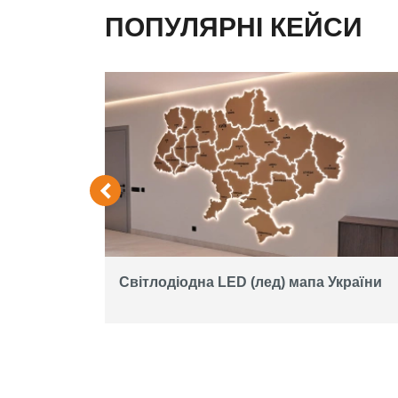
ПОПУЛЯРНІ КЕЙСИ
екран на
Світлодіодна LED (лед) мапа України