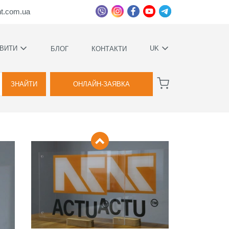
ht.com.ua
ВИТИ
UK
БЛОГ
КОНТАКТИ
УКРАЇНСЬКА
ВАГИ
РУССКИЙ
ЗНАЙТИ
ОНЛАЙН-ЗАЯВКА
А
КОВИЙ
ТВА
Я
ВОЇМИ