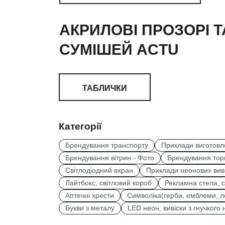
АКРИЛОВІ ПРОЗОРІ 
СУМІШЕЙ ACTU
ТАБЛИЧКИ
Категорії
Брендування транспорту
Приклади виготовл
Брендування вітрин - Фото
Брендування торг
Світлодіодний екран
Приклади неонових вив
Лайтбокс, світловий короб
Рекламна стела, 
Аптечні хрести
Символіка(герби, емблеми, л
Букви з металу
LED неон, вивіски з гнучкого