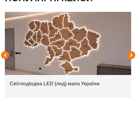
Світлодіодна LED (лед) мапа України