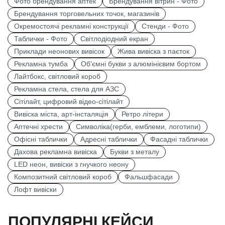
Фото брендування аптек
Брендування вітрин - Фото
Брендування торговельних точок, магазинів
Окремостоячі рекламні конструкції
Стенди - Фото
Таблички - Фото
Світлодіодний екран
Приклади неонових вивісок
Жива вивіска з паєток
Рекламна тумба
Об'ємні букви з алюмінієвим бортом
Лайтбокс, світловий короб
Рекламна стела, стела для АЗС
Сітілайт, цифровий відео-сітілайт
Вивіска міста, арт-інсталяція
Ретро літери
Аптечні хрести
Символіка(герби, емблеми, логотипи)
Офісні таблички
Адресні таблички
Фасадні таблички
Дахова рекламна вивіска
Букви з металу
LED неон, вивіски з гнучкого неону
Композитний світловий короб
Фальшфасади
Лофт вивіски
ПОПУЛЯРНІ КЕЙСИ