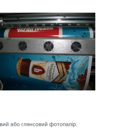
 РВК
овий або глянсовий фотопапір.