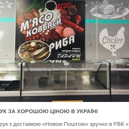
К ЗА ХОРОШОЮ ЦІНОЮ В УКРАЇНІ
рук з доставкою «Новою Поштою» зручно в РВК «