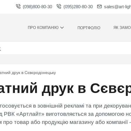
(098)800-80-30
(095)280-80-30
sales@art-lig
ПРО КОМПАНІЮ
ЯК ЗАМО
ПОРТФОЛІО
ВИРОБНИЦТВО
НАШІ ПЕРЕ
ВАКАНСІЇ
ГАРАНТІЇ
НОВИНИ
ПРАВИЛА Т
УМОВИ
НАГОРОДИ ТА
тний друк в Сєвєродонецьку
ПОДЯКИ
КОНТРОЛЬ
ЯКОСТІ
тний друк в Сєвє
СПІВПРАЦЯ
РОЗРАХУН
ЗАВАНТАЖЕННЯ
ЧАС
ВИРОБНИЦ
совується в зовнішній рекламі та при декоруванн
ХУДОЖНЄ
ОФОРМЛЕН
д РВК «Артлайт» виготовляється за допомогою но
 про товар або продукцію магазину або компанії -
МОНТАЖ С
СИЛАМИ