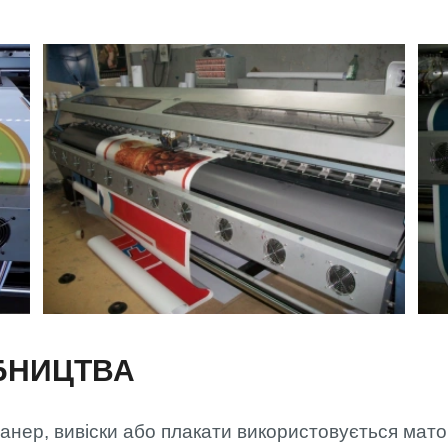
МОНТАЖ
ФАХІВЦЯМИ
АРТЛАЙТ
ОПЛАТА ТА
ДОСТАВКА
БНИЦТВА
банер, вивіски або плакати використовується мат