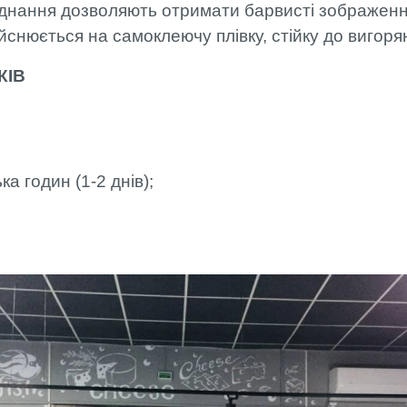
аднання дозволяють отримати барвисті зображенн
снюється на самоклеючу плівку, стійку до вигоря
КІВ
а годин (1-2 днів);