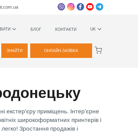
ht.com.ua
ВИТИ
UK
БЛОГ
КОНТАКТИ
УКРАЇНСЬКА
ВАГИ
РУССКИЙ
ЗНАЙТИ
ОНЛАЙН-ЗАЯВКА
А
родонецьку
КОВИЙ
ТВА
і екстер'єру приміщень. Інтер'єрне
Я
вітніх широкоформатних принтерів і
 легко! Зростання продажів і
ВОЇМИ