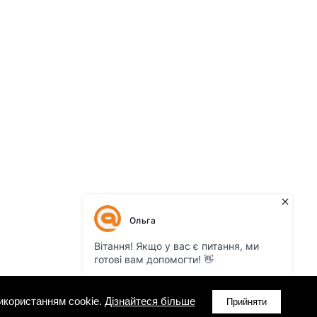
икористанням cookie.
Дізнайтеся більше
Прийняти