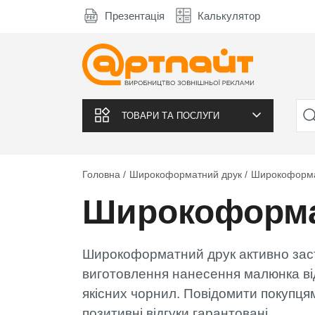
Презентація
Калькулятор
ТОВАРИ ТА ПОСЛУГИ
Головна
Широкоформатний друк
Широкоформа
Широкоформа
Широкоформатний друк активно засто
виготовлення нанесення малюнка ві
якісних чорнил. Повідомити покупцям
позитивні відгуки гарантовані.