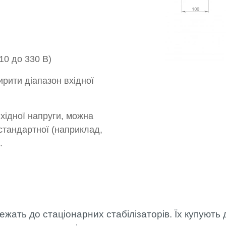
110 до 330 В)
рити діапазон вхідної
хідної напруги, можна
стандартної (наприклад,
.
жать до стаціонарних стабілізаторів. Їх купують д