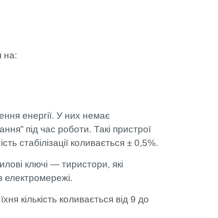
я на:
ення енергії. У них немає
ння” під час роботи. Такі пристрої
ть стабілізації коливається ± 0,5%.
лові ключі — тиристори, які
в електромережі.
їхня кількість коливається від 9 до