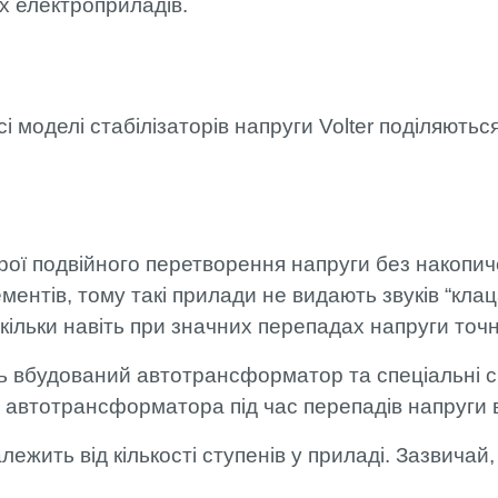
іх електроприладів.
сі моделі стабілізаторів напруги Volter поділяютьс
рої подвійного перетворення напруги без накопич
ентів, тому такі прилади не видають звуків “клаца
льки навіть при значних перепадах напруги точніс
ть вбудований автотрансформатор та спеціальні си
и автотрансформатора під час перепадів напруги 
ежить від кількості ступенів у приладі. Зазвичай, 