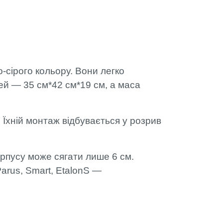
о-сірого кольору. Вони легко
лей — 35 см*42 см*19 см, а маса
 Їхній монтаж відбувається у розрив
орпусу може сягати лише 6 см.
Parus, Smart, EtalonS —