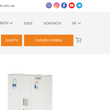
ht.com.ua
ВИТИ
UK
БЛОГ
КОНТАКТИ
УКРАЇНСЬКА
ВАГИ
РУССКИЙ
ЗНАЙТИ
ОНЛАЙН-ЗАЯВКА
А
КОВИЙ
ТВА
Я
ВОЇМИ