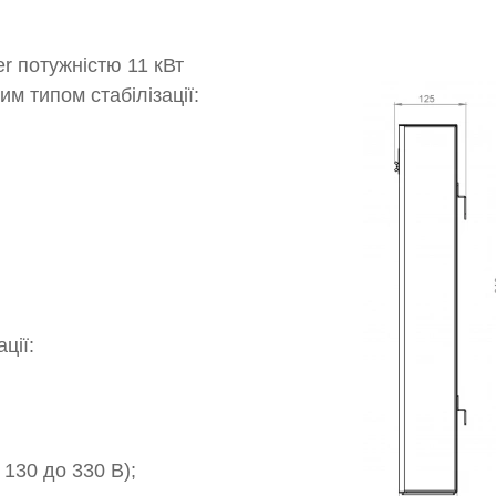
er потужністю 11 кВт
м типом стабілізації:
ації:
;
д 130 до 330 В);