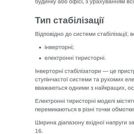
будинку або офісі, з урахуванням вс
Тип стабілізації
Відповідно до системи стабілізації, в
інверторні;
електронні тиристорні.
Інверторні стабілізатори — це прист
ступінчастої системи та рухомих елем
вважаються одними з найкращих, оскі
Електронні тиристорні моделі містя
перемикаються в різні точки обмотк
Ширина діапазону вхідної напруги зал
16.