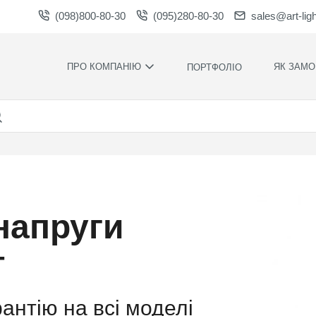
(098)800-80-30
(095)280-80-30
sales@art-lig
ПРО КОМПАНІЮ
ЯК ЗАМО
ПОРТФОЛІО
ВИРОБНИЦТВО
НАШІ ПЕРЕ
ВАКАНСІЇ
ГАРАНТІЇ
НОВИНИ
ПРАВИЛА Т
УМОВИ
НАГОРОДИ ТА
ПОДЯКИ
КОНТРОЛЬ
ЯКОСТІ
СПІВПРАЦЯ
напруги
РОЗРАХУН
ЗАВАНТАЖЕННЯ
ЧАС
ВИРОБНИЦ
т
ХУДОЖНЄ
ОФОРМЛЕН
МОНТАЖ С
рантію на всі моделі
СИЛАМИ