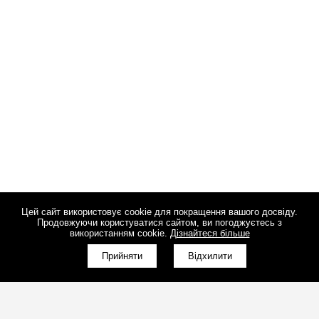
Цей сайт використовує cookie для покращення вашого досвіду.
Продовжуючи користуватися сайтом, ви погоджуєтесь з
використанням cookie.
Дізнайтеся більше
КНОПКА
ЗВ'ЯЗКУ
Прийняти
Відхилити