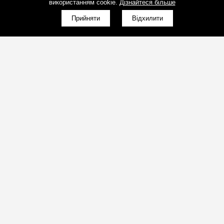
використанням cookie.
Дізнайтеся більше
Прийняти
Відхилити
(098)800-80-30
Зворотний дзвінок
(095)280-80-30
Зворотний дзвінок
sales@art-light.com.ua
Пошта для розрахунків