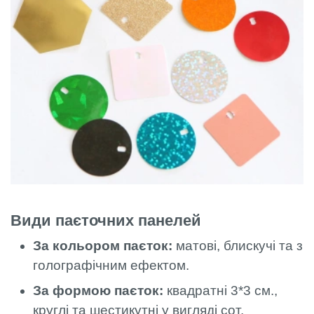
Види паєточних панелей
За кольором паєток:
матові, блискучі та з
голографічним ефектом.
За формою паєток:
квадратні 3*3 см.,
круглі та шестикутні у вигляді сот.