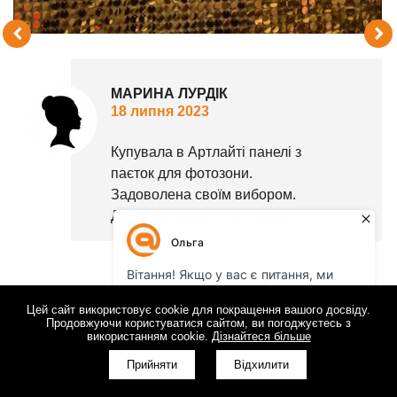
МАРИНА ЛУРДІК
18 липня 2023
Купувала в Артлайті панелі з
паєток для фотозони.
Задоволена своїм вибором.
Дякую за швидку доставку!
Цей сайт використовує cookie для покращення вашого досвіду.
ПАНЕЛІ З ПАЄТОК
Продовжуючи користуватися сайтом, ви погоджуєтесь з
використанням cookie.
Дізнайтеся більше
Рейтинг:
10
з
10
базується на
1
відгуках наших клієнтів
Замовляйте "Панелі з паєток", з доставкою та монтажем по Україні
Прийняти
Відхилити