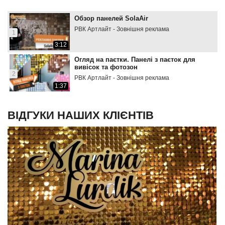
Обзор панелей SolaAir
РВК Артлайт - Зовнішня реклама
1
3:12
Огляд на паєтки. Панелі з паєток для
вивісок та фотозон
2
РВК Артлайт - Зовнішня реклама
1:37
ВІДГУКИ НАШИХ КЛІЄНТІВ