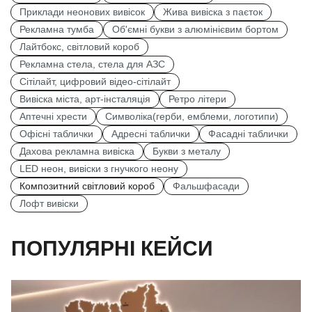
Приклади неонових вивісок
Жива вивіска з паєток
Рекламна тумба
Об'ємні букви з алюмінієвим бортом
Лайтбокс, світловий короб
Рекламна стела, стела для АЗС
Сітілайт, цифровий відео-сітілайт
Вивіска міста, арт-інсталяція
Ретро літери
Аптечні хрести
Символіка(герби, емблеми, логотипи)
Офісні таблички
Адресні таблички
Фасадні таблички
Дахова рекламна вивіска
Букви з металу
LED неон, вивіски з гнучкого неону
Композитний світловий короб
Фальшфасади
Лофт вивіски
ПОПУЛЯРНІ КЕЙСИ