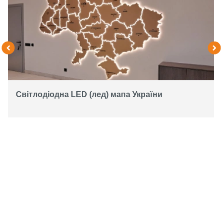
Світлодіодна LED (лед) мапа України