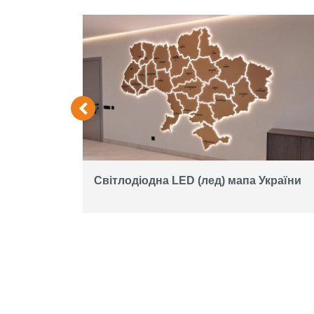
екран на
Світлодіодна LED (лед) мапа України