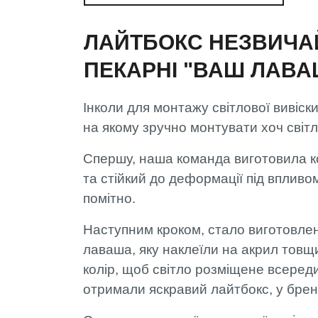
ЛАЙТБОКС НЕЗВИЧАЙ
ПЕКАРНІ "ВАШ ЛАВА
Інколи для монтажу світлової вивіск
на якому зручно монтувати хоч світ
Спершу, наша команда виготовила ко
та стійкий до деформації під впливо
помітно.
Наступним кроком, стало виготовлен
лаваша, яку наклеїли на акрил товщ
колір, щоб світло розміщене всеред
отримали яскравий лайтбокс, у брен