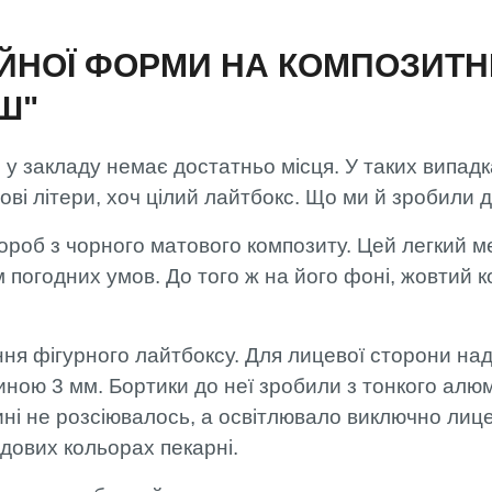
НОЇ ФОРМИ НА КОМПОЗИТНІ
Ш"
и у закладу немає достатньо місця. У таких випадк
лові літери, хоч цілий лайтбокс. Що ми й зробили
роб з чорного матового композиту. Цей легкий м
м погодних умов. До того ж на його фоні, жовтий 
ня фігурного лайтбоксу. Для лицевої сторони над
иною 3 мм. Бортики до неї зробили з тонкого алюм
ині не розсіювалось, а освітлювало виключно лиц
дових кольорах пекарні.