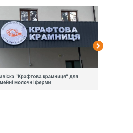
ивіска "Крафтова крамниця" для
Вивіска дл
імейні молочні ферми
об'ємних л