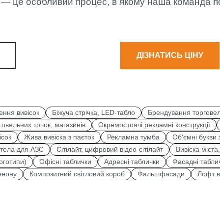
 — це особливий процес, в якому наша команда п
ДІЗНАТИСЬ ЦІНУ
ення вивісок
Біжуча стрічка, LED-табло
Брендування торговел
овельних точок, магазинів
Окремостоячі рекламні конструкції
ісок
Жива вивіска з паєток
Рекламна тумба
Об'ємні букви
стела для АЗС
Сітілайт, цифровий відео-сітілайт
Вивіска міста
оготипи)
Офісні таблички
Адресні таблички
Фасадні табли
 неону
Композитний світловий короб
Фальшфасади
Лофт в