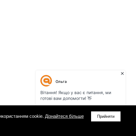
икористанням cookie.
Дізнайтеся більше
Прийняти