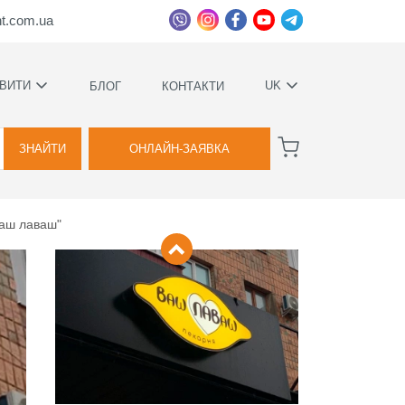
ht.com.ua
ВИТИ
UK
БЛОГ
КОНТАКТИ
УКРАЇНСЬКА
ВАГИ
РУССКИЙ
ЗНАЙТИ
ОНЛАЙН-ЗАЯВКА
А
Ваш лаваш"
КОВИЙ
ТВА
Я
ВОЇМИ