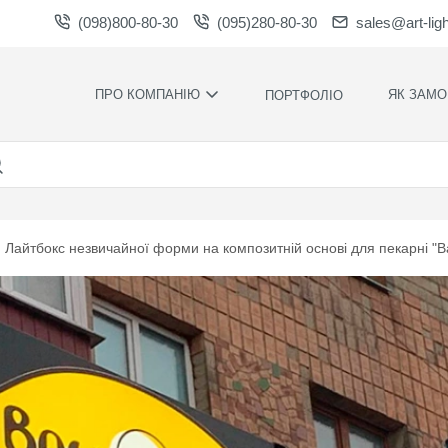
(098)800-80-30
(095)280-80-30
sales@art-lig
ПРО КОМПАНІЮ
ЯК ЗАМО
ПОРТФОЛІО
ВИРОБНИЦТВО
НАШІ ПЕРЕ
ВАКАНСІЇ
ГАРАНТІЇ
НОВИНИ
ПРАВИЛА Т
УМОВИ
НАГОРОДИ ТА
Лайтбокс незвичайної форми на композитній основі для пекарні "
ПОДЯКИ
КОНТРОЛЬ
ЯКОСТІ
СПІВПРАЦЯ
РОЗРАХУН
ЗАВАНТАЖЕННЯ
ЧАС
ВИРОБНИЦ
ХУДОЖНЄ
ОФОРМЛЕН
МОНТАЖ С
СИЛАМИ