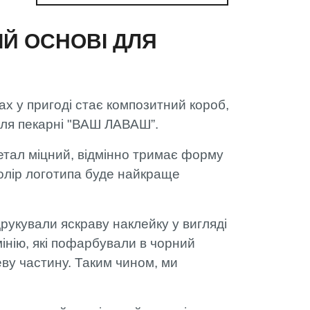
Й ОСНОВІ ДЛЯ
ах у пригоді стає композитний короб,
 для пекарні "ВАШ ЛАВАШ”.
етал міцний, відмінно тримає форму
колір логотипа буде найкраще
рукували яскраву наклейку у вигляді
інію, які пофарбували в чорний
еву частину. Таким чином, ми