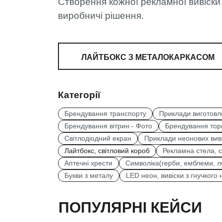
Створення кожної рекламної вивіски
виробничі рішення.
ЛАЙТБОКС З МЕТАЛОКАРКАСОМ
Категорії
Брендування транспорту
Приклади виготовл
Брендування вітрин - Фото
Брендування торг
Світлодіодний екран
Приклади неонових вив
Лайтбокс, світловий короб
Рекламна стела, 
Аптечні хрести
Символіка(герби, емблеми, л
Букви з металу
LED неон, вивіски з гнучкого
ПОПУЛЯРНІ КЕЙСИ