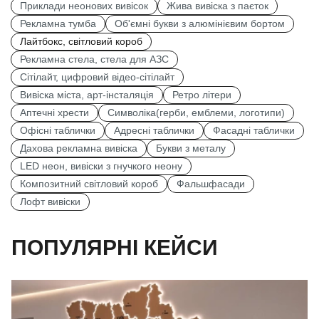
Приклади неонових вивісок
Жива вивіска з паєток
Рекламна тумба
Об'ємні букви з алюмінієвим бортом
Лайтбокс, світловий короб
Рекламна стела, стела для АЗС
Сітілайт, цифровий відео-сітілайт
Вивіска міста, арт-інсталяція
Ретро літери
Аптечні хрести
Символіка(герби, емблеми, логотипи)
Офісні таблички
Адресні таблички
Фасадні таблички
Дахова рекламна вивіска
Букви з металу
LED неон, вивіски з гнучкого неону
Композитний світловий короб
Фальшфасади
Лофт вивіски
ПОПУЛЯРНІ КЕЙСИ