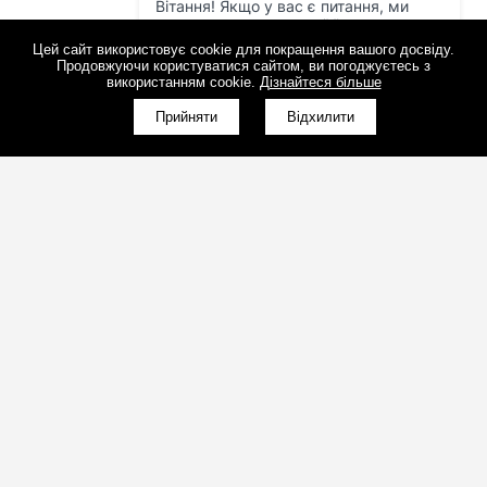
Цей сайт використовує cookie для покращення вашого досвіду.
Продовжуючи користуватися сайтом, ви погоджуєтесь з
використанням cookie.
Дізнайтеся більше
Прийняти
Відхилити
(098)800-80-30
Зворотний дзвінок
(095)280-80-30
Зворотний дзвінок
sales@art-light.com.ua