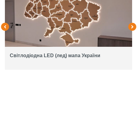
Світлодіодна LED (лед) мапа України