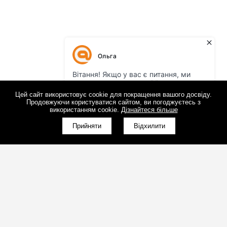
Цей сайт використовує cookie для покращення вашого досвіду.
Продовжуючи користуватися сайтом, ви погоджуєтесь з
використанням cookie.
Дізнайтеся більше
КНОПКА
ЗВ'ЯЗКУ
Прийняти
Відхилити
(098)800-80-30
Зворотний дзвінок