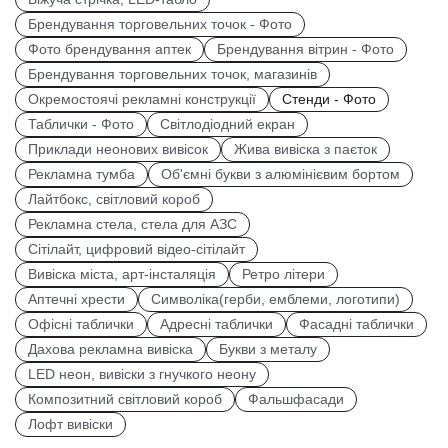
Брендування торговельних точок - Фото
Фото брендування аптек
Брендування вітрин - Фото
Брендування торговельних точок, магазинів
Окремостоячі рекламні конструкції
Стенди - Фото
Таблички - Фото
Світлодіодний екран
Приклади неонових вивісок
Жива вивіска з паєток
Рекламна тумба
Об'ємні букви з алюмінієвим бортом
Лайтбокс, світловий короб
Рекламна стела, стела для АЗС
Сітілайт, цифровий відео-сітілайт
Вивіска міста, арт-інсталяція
Ретро літери
Аптечні хрести
Символіка(герби, емблеми, логотипи)
Офісні таблички
Адресні таблички
Фасадні таблички
Дахова рекламна вивіска
Букви з металу
LED неон, вивіски з гнучкого неону
Композитний світловий короб
Фальшфасади
Лофт вивіски