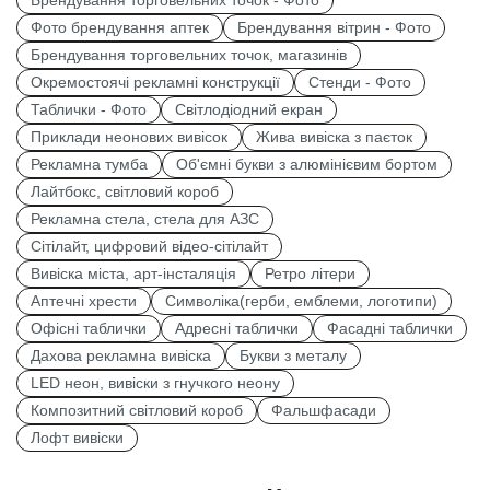
Брендування торговельних точок - Фото
Фото брендування аптек
Брендування вітрин - Фото
Брендування торговельних точок, магазинів
Окремостоячі рекламні конструкції
Стенди - Фото
Таблички - Фото
Світлодіодний екран
Приклади неонових вивісок
Жива вивіска з паєток
Рекламна тумба
Об'ємні букви з алюмінієвим бортом
Лайтбокс, світловий короб
Рекламна стела, стела для АЗС
Сітілайт, цифровий відео-сітілайт
Вивіска міста, арт-інсталяція
Ретро літери
Аптечні хрести
Символіка(герби, емблеми, логотипи)
Офісні таблички
Адресні таблички
Фасадні таблички
Дахова рекламна вивіска
Букви з металу
LED неон, вивіски з гнучкого неону
Композитний світловий короб
Фальшфасади
Лофт вивіски