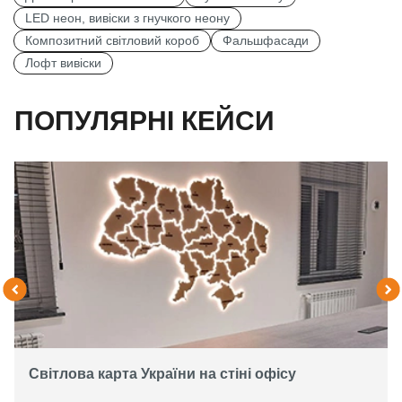
LED неон, вивіски з гнучкого неону
Композитний світловий короб
Фальшфасади
Лофт вивіски
ПОПУЛЯРНІ КЕЙСИ
Світлова карта України на стіні офісу