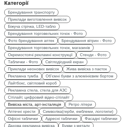
Категорії
Брендування транспорту
Приклади виготовлення вивісок
Біжуча стрічка, LED-табло
Брендування торговельних точок - Фото
Фото брендування аптек
Брендування вітрин - Фото
Брендування торговельних точок, магазинів
Окремостоячі рекламні конструкції
Стенди - Фото
Таблички - Фото
Світлодіодний екран
Приклади неонових вивісок
Жива вивіска з паєток
Рекламна тумба
Об'ємні букви з алюмінієвим бортом
Лайтбокс, світловий короб
Рекламна стела, стела для АЗС
Сітілайт, цифровий відео-сітілайт
Вивіска міста, арт-інсталяція
Ретро літери
Аптечні хрести
Символіка(герби, емблеми, логотипи)
Офісні таблички
Адресні таблички
Фасадні таблички
Дахова рекламна вивіска
Букви з металу