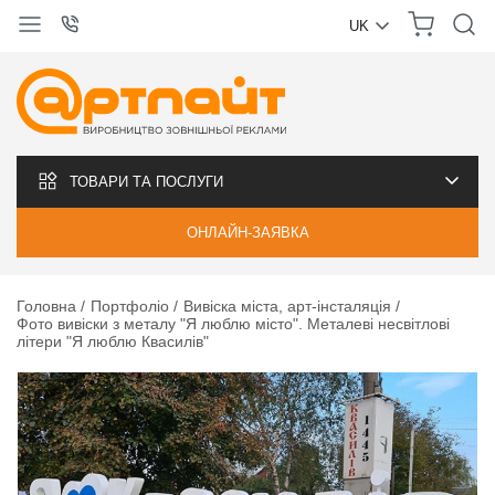
UK
УКРАЇНСЬКА
РУССКИЙ
ТОВАРИ ТА ПОСЛУГИ
ОНЛАЙН-ЗАЯВКА
Головна
Портфоліо
Вивіска міста, арт-інсталяція
Фото вивіски з металу "Я люблю місто". Металеві несвітлові
літери "Я люблю Квасилів"