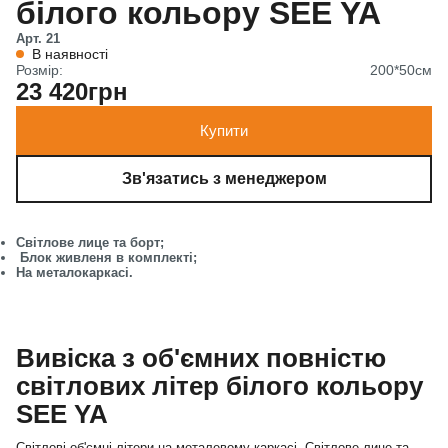
білого кольору SEE YA
Арт. 21
В наявності
Розмір:
200*50см
23 420грн
Купити
Зв'язатись з менеджером
Світлове лице та борт;
Блок живленя в комплекті;
На металокаркасі.
Вивіска з об'ємних повністю
світлових літер білого кольору
SEE YA
Світлові об'ємні літери на металевому каркасі. Світлове лице та