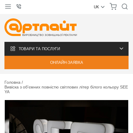
UK
УКРАЇНСЬКА
РУССКИЙ
ТОВАРИ ТА ПОСЛУГИ
ОНЛАЙН-ЗАЯВКА
Головна
Вивіска з об'ємних повністю світлових літер білого кольору SEE
YA