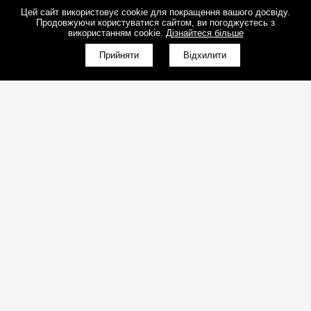
Цей сайт використовує cookie для покращення вашого досвіду.
Продовжуючи користуватися сайтом, ви погоджуєтесь з
використанням cookie.
Дізнайтеся більше
КНОПКА
ЗВ'ЯЗКУ
Прийняти
Відхилити
(098)800-80-30
Зворотний дзвінок
(095)280-80-30
Зворотний дзвінок
sales@art-light.com.ua
Пошта для розрахунків