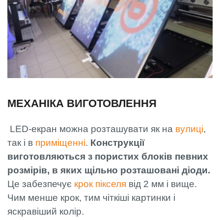
МЕХАНІКА ВИГОТОВЛЕННЯ
LED-екран можна розташувати як на
вулиці
,
так і в
приміщенні
.
Конструкції
виготовляються з пористих блоків певних
розмірів, в яких щільно розташовані діоди.
Це забезпечує
крок пікселя
від 2 мм і вище.
Чим менше крок, тим чіткіші картинки і
яскравіший колір.