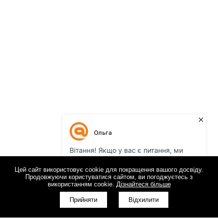
Цей сайт використовує cookie для покращення вашого досвіду.
Продовжуючи користуватися сайтом, ви погоджуєтесь з
використанням cookie.
Дізнайтеся більше
Прийняти
Відхилити