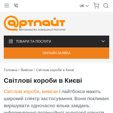
UK
УКРАЇНСЬКА
РУССКИЙ
ТОВАРИ ТА ПОСЛУГИ
ОНЛАЙН-ЗАЯВКА
Головна
Вивіски
Світлові короби в Києві
Світлові короби в Києві
Світлові короби
,
вивіски
і лайтбокси мають
широкий спектр застосування. Вони покликані
вирішувати одночасно кілька завдань:
інформування потенційної аудиторії клієнтів,