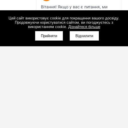
Цей сайт використовує cookie для покращення вашого досвіду.
Продовжуючи користуватися сайтом, ви погоджуєтесь з
використанням cookie.
Дізнайтеся більше
Прийняти
Відхилити
(098)800-80-30
Зворотний дзвінок
(095)280-80-30
Зворотний дзвінок