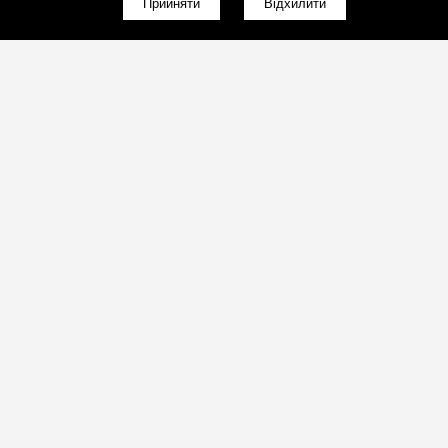
Прийняти
Відхилити
(098)800-80-30
Зворотний дзвінок
(095)280-80-30
Зворотний дзвінок
sales@art-light.com.ua
Пошта для розрахунків
(098)800-80-30
Працюємо з 9:00 по 18:00