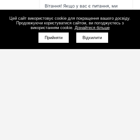
Цей сайт використовує cookie для покращення вашого досвіду.
Продовжуючи користуватися сайтом, ви погоджуєтесь з
використанням cookie.
Дізнайтеся більше
Прийняти
Відхилити
(098)800-80-30
Зворотний дзвінок
(095)280-80-30
Зворотний дзвінок