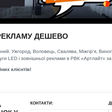
РЕКЛАМУ ДЕШЕВО
ий, Ужгород, Воловець, Свалява, Міжгір'я, Виногр
луги LED і зовнішньої реклами в РВК «Артлайт» за
йних клієнтів!
А
КОНТАКТИ:
Д