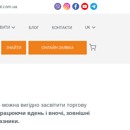
ht.com.ua
ВИТИ
UK
БЛОГ
КОНТАКТИ
УКРАЇНСЬКА
ВАГИ
РУССКИЙ
ЗНАЙТИ
ОНЛАЙН-ЗАЯВКА
А
КОВИЙ
ТВА
 можна вигідно засвітити торгову
Я
рацюючи вдень і вночі, зовнішні
азники.
ВОЇМИ