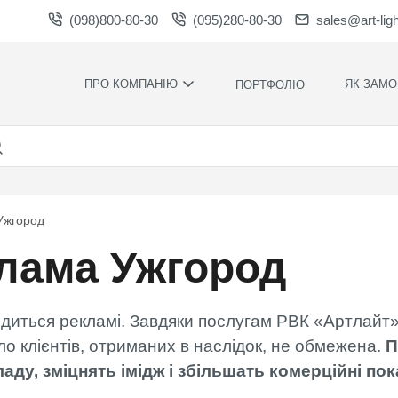
(098)800-80-30
(095)280-80-30
sales@art-lig
ПРО КОМПАНІЮ
ЯК ЗАМО
ПОРТФОЛІО
ВИРОБНИЦТВО
НАШІ ПЕРЕ
ВАКАНСІЇ
ГАРАНТІЇ
НОВИНИ
ПРАВИЛА Т
УМОВИ
НАГОРОДИ ТА
Ужгород
ПОДЯКИ
КОНТРОЛЬ
ЯКОСТІ
лама Ужгород
СПІВПРАЦЯ
РОЗРАХУН
ЗАВАНТАЖЕННЯ
ЧАС
ВИРОБНИЦ
одиться рекламі. Завдяки послугам РВК «Артлайт»
ХУДОЖНЄ
ОФОРМЛЕН
исло клієнтів, отриманих в наслідок, не обмежена.
П
аду, зміцнять імідж і збільшать комерційні пок
МОНТАЖ С
СИЛАМИ