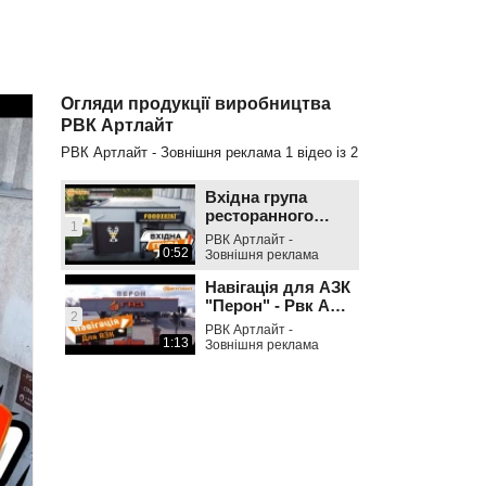
Огляди продукції виробництва
РВК Артлайт
РВК Артлайт - Зовнішня реклама
1
відео із
2
Вхідна група
ресторанного
1
комплексу
РВК Артлайт -
FOODIES -
0:52
Зовнішня реклама
АртЛайт
Навігація для АЗК
"Перон" - Рвк Арт
2
Лайт
РВК Артлайт -
1:13
Зовнішня реклама