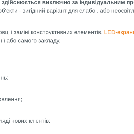
 здійснюється виключно за індивідуальним пр
і об'єкти - вигідний варіант для слабо , або неос
овці і заміні конструктивних елементів.
LED-екран
ії або самого закладу.
ень;
овлення;
ляді нових клієнтів;