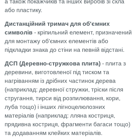
а також покажчиків та інших виробів зі скла
або пластику.
Дистанційний тримач для об'ємних
символів
- кріпильний елемент, призначений
для монтажу об'ємних елементів або
підкладки знака до стіни на певній відстані.
ДСП (Деревно-стружкова плита)
- плита з
деревини, виготовленої під тиском та
нагріванням із дрібних частинок дерева
(наприклад: деревної стружки, тріски після
стругання, тирси від розпилювання, кори,
луба тощо) і інших лігноцелюлозних
матеріалів (наприклад: лляна костриця,
прядивна костриця, фрагменти багаси тощо)
та додаванням клейких матеріалів.