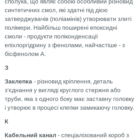
сполука, що являє собою особливий різновид
синтетичних смол, які здатні під дією
затверджувачів (поліамінів) утворювати злиті
полімери. Найбільш поширені епоксидні
смоли - продукти поліконденсації
епіхлоргідрину з фенолами, найчастіше - з
бісфенолом А.
З
Заклепка
- різновид кріплення, деталь
з'єднання у вигляді круглого стержня або
труби, яка з одного боку має заставну головку
і утворює в процесі клепки замикаючу головку.
К
Кабельний канал
- спеціалізований короб з