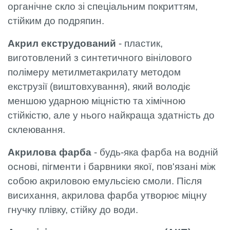
органічне скло зі спеціальним покриттям,
стійким до подряпин.
Акрил екструдований
- пластик,
виготовлений з синтетичного вінілового
полімеру метилметакрилату методом
екструзії (виштовхування), який володіє
меншою ударною міцністю та хімічною
стійкістю, але у нього найкраща здатність до
склеювання.
Акрилова фарба
- будь-яка фарба на водній
основі, пігменти і барвники якої, пов'язані між
собою акриловою емульсією смоли. Після
висихання, акрилова фарба утворює міцну
гнучку плівку, стійку до води.