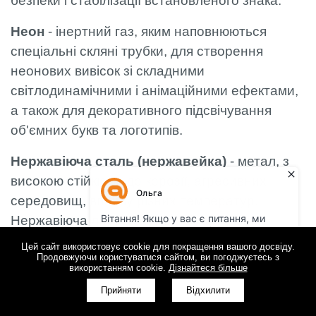
безпеки і стабілізації встановленого знака.
Неон
- інертний газ, яким наповнюються
спеціальні скляні трубки, для створення
неонових вивісок зі складними
світлодинамічними і анімаційними ефектами,
а також для декоративного підсвічування
об'ємних букв та логотипів.
Нержавіюча сталь (нержавейка)
- метал, з
високою стійкістю до корозії, агресивних
середовищ, впливу різних температур.
Нержавіюча листова сталь буває різних
розмірів і різних фактур поверхні листа:
Цей сайт використовує cookie для покращення вашого досвіду.
Продовжуючи користуватися сайтом, ви погоджуєтесь з
матовий, дзеркальний або полірований,
використанням cookie.
Дізнайтеся більше
шліфований і декоративний.
Прийняти
Відхилити
О