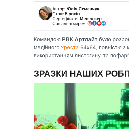
Автор:
Юлія Семенчук
Стаж:
5 років
Сертифікати:
Менеджер
Соціальні мережі:
Командою
РВК Артлайт
було розроб
медійного
хреста
64х64, повністю з
використанням листогину, та пофа
ЗРАЗКИ НАШИХ РОБІ