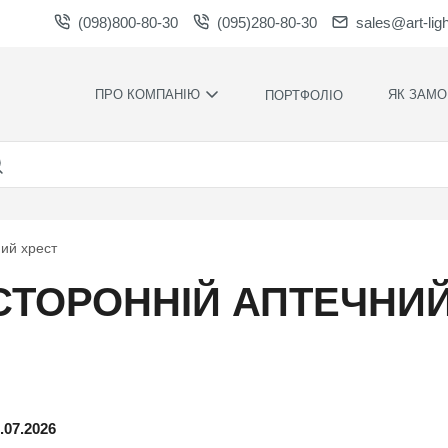
(098)800-80-30
(095)280-80-30
sales@art-lig
ПРО КОМПАНІЮ
ЯК ЗАМО
ПОРТФОЛІО
ВИРОБНИЦТВО
НАШІ ПЕРЕ
ВАКАНСІЇ
ГАРАНТІЇ
НОВИНИ
ПРАВИЛА Т
УМОВИ
НАГОРОДИ ТА
ий хрест
ПОДЯКИ
КОНТРОЛЬ
ЯКОСТІ
СПІВПРАЦЯ
СТОРОННІЙ АПТЕЧНИ
РОЗРАХУН
ЗАВАНТАЖЕННЯ
ЧАС
ВИРОБНИЦ
ХУДОЖНЄ
ОФОРМЛЕН
МОНТАЖ С
.07.2026
СИЛАМИ