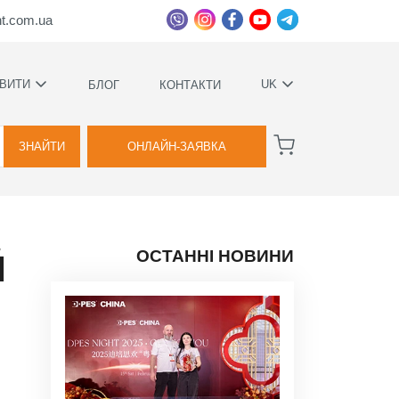
ht.com.ua
ВИТИ
UK
БЛОГ
КОНТАКТИ
УКРАЇНСЬКА
ВАГИ
РУССКИЙ
ЗНАЙТИ
ОНЛАЙН-ЗАЯВКА
А
ОСТАННІ НОВИНИ
Й
КОВИЙ
ТВА
Я
ВОЇМИ