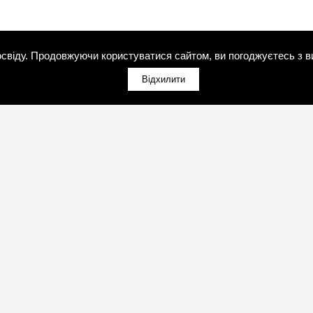
свіду. Продовжуючи користуватися сайтом, ви погоджуєтесь з в
Відхилити
(098)800-80-30
Зворотний дзвінок
(095)280-80-30
Зворотний дзвінок