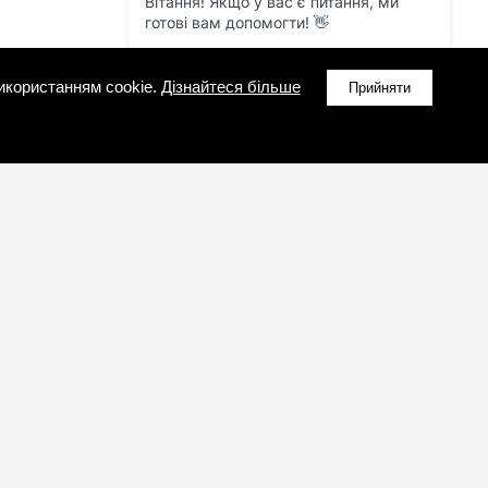
икористанням cookie.
Дізнайтеся більше
Прийняти