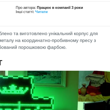
МОНТАЖ
Про автора:
Працює в компанії 3 роки
ФАХІВЦЯМИ
АРТЛАЙТ
Інші статті:
Читати
ОПЛАТА ТА
ДОСТАВКА
лено та виготовлено унікальний корпус для
 металу на координатно-пробивному пресу з
рбований порошковою фарбою.
Т