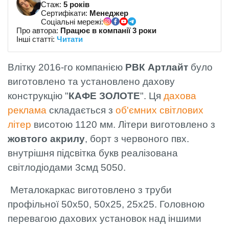
Стаж:
5 років
Сертифікати:
Менеджер
Соціальні мережі:
Про автора:
Працює в компанії 3 роки
Інші статті:
Читати
Влітку 2016-го компанією
РВК Артлайт
було
виготовлено та установлено дахову
конструкцію "
КАФЕ ЗОЛОТЕ
". Ця
дахова
реклама
складається з
об'ємних світлових
літер
висотою 1120 мм. Літери виготовлено з
жовтого акрилу
, борт з червоного пвх.
внутрішня підсвітка букв реалізована
світлодіодами 3смд 5050.
Металокаркас виготовлено з труби
профільної 50х50, 50х25, 25х25. Головною
перевагою дахових установок над іншими