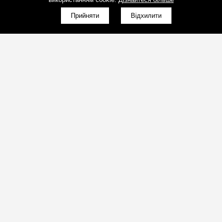
Прийняти
Відхилити
(098)800-80-30
Зворотний дзвінок
(095)280-80-30
Зворотний дзвінок
sales@art-light.com.ua
Пошта для розрахунків
(098)800-80-30