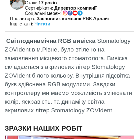
Стаж:
17 років
Сертифікати:
Директор компанії
Соціальні мережі:
Про автора:
Засновник компанії РВК Арлайт
Інші статті:
Читати
Світлодинамічна RGB вивіска
Stomatology
ZOVIdent в м.Рівне, було втілено на
замовлення місцевого стоматолога. Вивіска
складається з акрилових літер Stomatology
ZOVIdent білого кольору. Внутрішня підсвітка
букв здійснена RGB модулями. Завдяки
контроллеру ми маємо можливість змінювати
колір, яскравість, та динаміку світла
акрилових літер Stomatology ZOVIdent.
ЗРАЗКИ НАШИХ РОБІТ