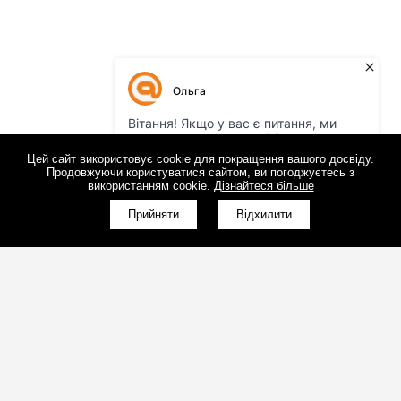
Цей сайт використовує cookie для покращення вашого досвіду.
Продовжуючи користуватися сайтом, ви погоджуєтесь з
використанням cookie.
Дізнайтеся більше
Прийняти
Відхилити
(098)800-80-30
Зворотний дзвінок