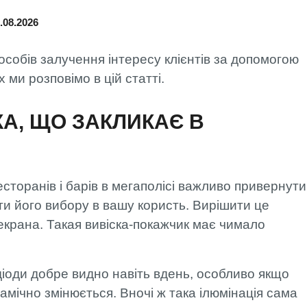
МОНТАЖ
ФАХІВЦЯМИ
.08.2026
АРТЛАЙТ
ОПЛАТА ТА
пособів залучення інтересу клієнтів за допомогою
ДОСТАВКА
х ми розповімо в цій статті.
КА, ЩО ЗАКЛИКАЄ В
сторанів і барів в мегаполісі важливо привернути
яти його вибору в вашу користь. Вирішити це
крана. Такая вивіска-покажчик має чимало
іоди добре видно навіть вдень, особливо якщо
мічно змінюється. Вночі ж така ілюмінація сама