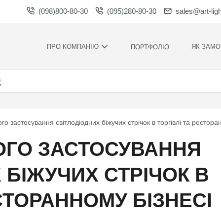
(098)800-80-30
(095)280-80-30
sales@art-lig
ПРО КОМПАНІЮ
ЯК ЗАМО
ПОРТФОЛІО
ВИРОБНИЦТВО
НАШІ ПЕРЕ
ВАКАНСІЇ
ГАРАНТІЇ
НОВИНИ
ПРАВИЛА Т
УМОВИ
НАГОРОДИ ТА
го застосування світлодіодних біжучих стрічок в торгівлі та рестора
ПОДЯКИ
КОНТРОЛЬ
ЯКОСТІ
СПІВПРАЦЯ
НОГО ЗАСТОСУВАННЯ
РОЗРАХУН
ЗАВАНТАЖЕННЯ
ЧАС
ВИРОБНИЦ
 БІЖУЧИХ СТРІЧОК В
ХУДОЖНЄ
ОФОРМЛЕН
ЕСТОРАННОМУ БІЗНЕСІ
МОНТАЖ С
СИЛАМИ