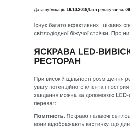
Дата публікації:
16.10.2019
Дата редагування:
06
Існує багато ефективних і цікавих с
світлодіодної біжучої стрічки. Про ни
ЯСКРАВА LED-ВИВІС
РЕСТОРАН
При високій щільності розміщення ре
увагу потенційного клієнта і поспри
завдання можна за допомогою LED-е
переваг:
Помітність.
Яскраво палаючі світлод
вони відображають картинку, що дина