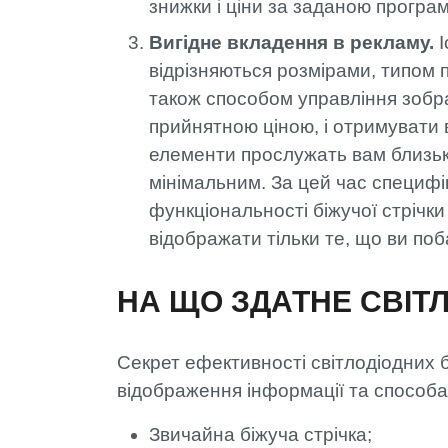
знижки і ціни за заданою програ
Вигідне вкладення в рекламу.
І
відрізняються розмірами, типом 
також способом управління зобр
прийнятною ціною, і отримувати 
елементи прослужать вам близько
мінімальним. За цей час специфі
функціональності біжучої стрічки
відображати тільки те, що ви по
НА ЩО ЗДАТНЕ СВІТ
Секрет ефективності світлодіодних 
відображення інформації та способам
Звичайна біжуча стрічка;