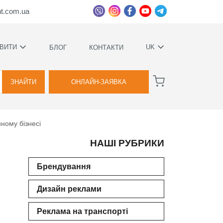
ht.com.ua
ВИТИ
UK
БЛОГ
КОНТАКТИ
УКРАЇНСЬКА
ВАГИ
РУССКИЙ
ЗНАЙТИ
ОНЛАЙН-ЗАЯВКА
А
нному бізнесі
НАШІ РУБРИКИ
КОВИЙ
ТВА
Брендування
Дизайн реклами
Я
ВОЇМИ
Реклама на транспорті