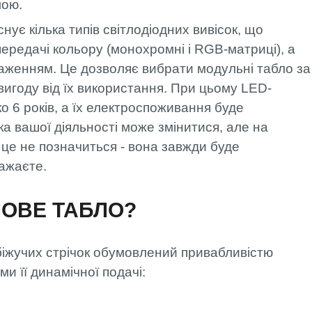
мою.
снує кілька типів світлодіодних вивісок, що
передачі кольору (монохромні і RGB-матриці), а
аженням. Це дозволяє вибрати модульні табло за
вигоду від їх використання. При цьому LED-
 6 років, а їх електроспоживання буде
ка вашої діяльності може змінитися, але на
 це не позначиться - вона завжди буде
бажаєте.
ЛОВЕ ТАБЛО?
біжучих стрічок обумовлений привабливістю
и її динамічної подачі: