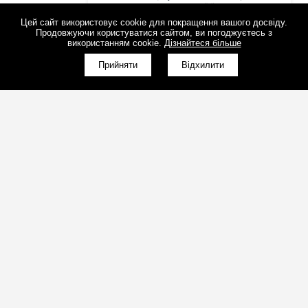
Цей сайт використовує cookie для покращення вашого досвіду.
Продовжуючи користуватися сайтом, ви погоджуєтесь з
використанням cookie.
Дізнайтеся більше
Прийняти
Відхилити
(098)800-80-30
Зворотний дзвінок
(095)280-80-30
Зворотний дзвінок
sales@art-light.com.ua