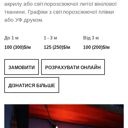
акрилу або світлорозсіюючої литої вінілової
тканини. Графіки з світлорозсіюючої плівки
або УФ друком.
До 1 м
1 - 3 м
Від 3 м
100 (300)$/м
125 (250)$/м
100 (200)$/м
ЗАМОВИТИ
РОЗРАХУВАТИ ОНЛАЙН
ДІЗНАТИСЯ БІЛЬШЕ