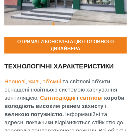
ОТРИМАТИ КОНСУЛЬТАЦІЮ ГОЛОВНОГО
ДИЗАЙНЕРА
ТЕХНОЛОГІЧНІ ХАРАКТЕРИСТИКИ
Неонові
,
живі
,
об'ємні
та світлові об'єкти
оснащені новітньою системою харчування і
вентиляцією.
Світлодіодні
і
світлові
короби
володіють високим рівнем захисту і
великою потужністю.
Інформаційні та
адресні покажчики відрізняються стійкістю до
перепадів температурного режиму. Всі об'єкти