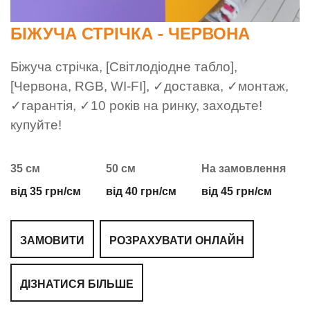
БІЖУЧА СТРІЧКА - ЧЕРВОНА
Біжуча стрічка, [Світлодіодне табло],
[Червона, RGB, WI-FI], ✓доставка, ✓монтаж,
✓гарантія, ✓10 років на ринку, заходьте!
купуйте!
35 см
50 см
На замовлення
від 35 грн/см
від 40 грн/см
від 45 грн/см
ЗАМОВИТИ
РОЗРАХУВАТИ ОНЛАЙН
ДІЗНАТИСЯ БІЛЬШЕ