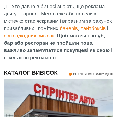
,Ті, хто давно в бізнесі знають, що реклама -
двигун торгівлі. Мегаполіс або невелике
містечко стає яскравим і виразним за рахунок
привабливих і помітних
банерів
,
лайтбоксів
і
світлодіодних вивісок
.
Щоб магазин, клуб,
бар або ресторан не пройшли повз,
важливо запам'ятатися покупцеві якісною і
стильною рекламою.
КАТАЛОГ ВИВІСОК
РЕАЛІЗУЄМО ВАШУ ІДЕЮ