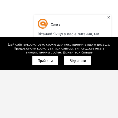
Цей сайт використовує cookie для покращення вашого досвіду.
Продовжуючи користуватися сайтом, ви погоджуєтесь з
використанням cookie.
Дізнайтеся більше
Прийняти
Відхилити
(098)800-80-30
Зворотний дзвінок