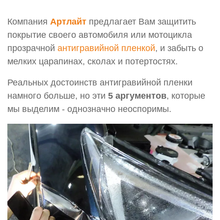
Компания
Артлайт
предлагает Вам защитить
покрытие своего автомобиля или мотоцикла
прозрачной
антигравийной пленкой
, и забыть о
мелких царапинах, сколах и потертостях.
Реальных достоинств антигравийной пленки
намного больше, но эти
5 аргументов
, которые
мы выделим - однозначно неоспоримы.