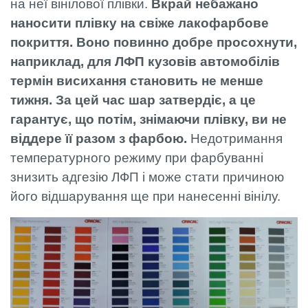
на неї вінілової плівки.
Вкрай небажано
наносити плівку на свіже лакофарбове
покриття. Воно повинно добре просохнути,
наприклад, для ЛФП кузовів автомобілів
термін висихання становить не менше
тижня. За цей час шар затвердіє, а це
гарантує, що потім, знімаючи плівку, ви не
віддере її разом з фарбою.
Недотримання
температурного режиму при фарбуванні
знизить адгезію ЛФП і може стати причиною
його відшарування ще при нанесенні вінілу.