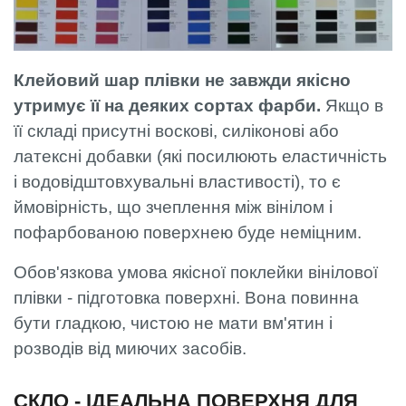
Клейовий шар плівки не завжди якісно
утримує її на деяких сортах фарби.
Якщо в
її складі присутні воскові, силіконові або
латексні добавки (які посилюють еластичність
і водовідштовхувальні властивості), то є
ймовірність, що зчеплення між вінілом і
пофарбованою поверхнею буде неміцним.
Обов'язкова умова якісної поклейки вінілової
плівки - підготовка поверхні. Вона повинна
бути гладкою, чистою не мати вм'ятин і
розводів від миючих засобів.
СКЛО - ІДЕАЛЬНА ПОВЕРХНЯ ДЛЯ