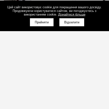
Цей сайт використовує cookie для покращення вашого досвіду.
Продовжуючи користуватися сайтом, ви погоджуєтесь з
використанням cookie.
Дізнайтеся більше
Прийняти
Відхилити
Програмне забезпечення для LED-екрану:
основні налаштування
(098)800-80-30
10.09.2019
Зворотний дзвінок
(095)280-80-30
Зворотний дзвінок
sales@art-light.com.ua