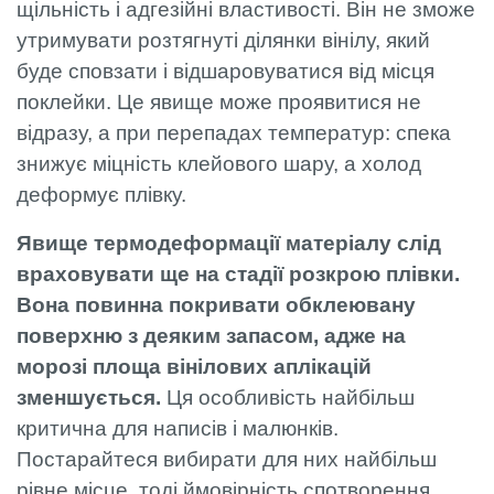
щільність і адгезійні властивості. Він не зможе
утримувати розтягнуті ділянки вінілу, який
буде сповзати і відшаровуватися від місця
поклейки. Це явище може проявитися не
відразу, а при перепадах температур: спека
знижує міцність клейового шару, а холод
деформує плівку.
Явище термодеформації матеріалу слід
враховувати ще на стадії розкрою плівки.
Вона повинна покривати обклеювану
поверхню з деяким запасом, адже на
морозі площа вінілових аплікацій
зменшується.
Ця особливість найбільш
критична для написів і малюнків.
Постарайтеся вибирати для них найбільш
рівне місце, тоді ймовірність спотворення