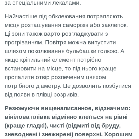
за спеціальними лекалами.
Найчастіше під обклеювання потрапляють
місця розташування саморізів або заклепок.
Ці зони також варто розгладжувати з
прогріванням. Повітря можна випустити
шляхом поколювання бульбашки голкою. А
якщо кріпильний елемент потрібно
встановити на місце, то під нього краще
пропалити отвір розпеченим цвяхом
потрібного діаметру. Це дозволить позбутися
від появи в плівці розривів.
Резюмуючи вищенаписанное, відзначимо:
вінілова плівка відмінно клеїться на рівні
(краще гладкі), чисті (відмиті від бруду,
зневоднені і знежирені) поверхні. Хорошим