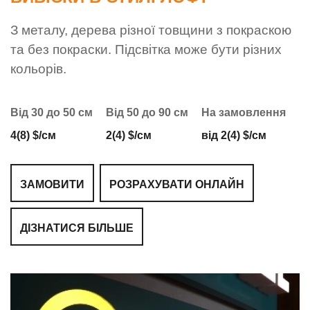
З металу, дерева різної товщини з покраскою
та без покраски. Підсвітка може бути різних
кольорів.
Від 30 до 50 см
Від 50 до 90 см
На замовлення
4(8) $/см
2(4) $/см
від 2(4) $/см
ЗАМОВИТИ
РОЗРАХУВАТИ ОНЛАЙН
ДІЗНАТИСЯ БІЛЬШЕ