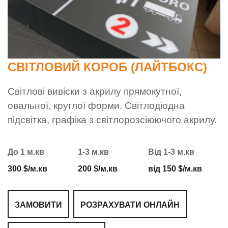
СВІТЛОВИЙ КОРОБ (ЛАЙТБОКС)
Світлові вивіски з акрилу прямокутної,
овальної, круглої форми. Світлодіодна
підсвітка, графіка з світлорозсіюючого акрилу.
До 1 м.кв
1-3 м.кв
Від 1-3 м.кв
300 $/м.кв
200 $/м.кв
від 150 $/м.кв
ЗАМОВИТИ
РОЗРАХУВАТИ ОНЛАЙН