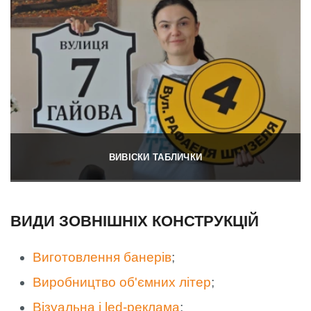
ВИВІСКИ ТАБЛИЧКИ
ВИДИ ЗОВНІШНІХ КОНСТРУКЦІЙ
Виготовлення банерів
;
Виробництво об'ємних літер
;
Візуальна і led-реклама
;