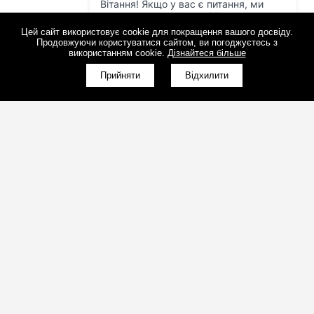
Цей сайт використовує cookie для покращення вашого досвіду.
Продовжуючи користуватися сайтом, ви погоджуєтесь з
використанням cookie.
Дізнайтеся більше
Прийняти
Відхилити
(098)800-80-30
Зворотний дзвінок
(095)280-80-30
Зворотний дзвінок
sales@art-light.com.ua