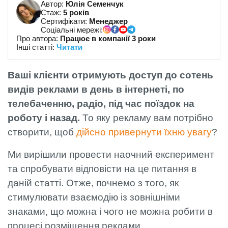
Автор:
Юлія Семенчук
Стаж:
5 років
Сертифікати:
Менеджер
Соціальні мережі:
Про автора:
Працює в компанії 3 роки
Інші статті:
Читати
Ваші клієнти отримують доступ до сотень
видів реклами в день в інтернеті, по
телебаченню, радіо, під час поїздок на
роботу і назад.
То яку рекламу вам потрібно
створити, щоб
дійсно привернути їхню увагу
?
Ми вирішили провести наочний експеримент
та спробувати відповісти на це питання в
даній статті. Отже, почнемо з того, як
стимулювати взаємодію із зовнішніми
знаками, що можна і чого не можна робити в
процесі розміщення реклами.