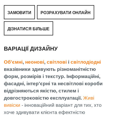
ЗАМОВИТИ
РОЗРАХУВАТИ ОНЛАЙН
ДІЗНАТИСЯ БІЛЬШЕ
ВАРІАЦІЇ ДИЗАЙНУ
Об'ємні
,
неонові
,
світлові
і
світлодіодні
вказівники здивують різноманітністю
форм, розмірів і текстур. Інформаційні,
фасадні, інтер'єрні та несвітлові короби
відрізняються якістю, стилем і
довгостроковістю експлуатації.
Живі
вивіски
- інноваційний варіант для тих, хто
хоче здивувати клієнта ефектністю