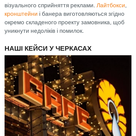
візуального сприйняття реклами.
Лайтбокси
,
кронштейни
і банера виготовляються згідно
окремо складеного проекту замовника, щоб
уникнути недоліків і помилок.
НАШІ КЕЙСИ У ЧЕРКАСАХ