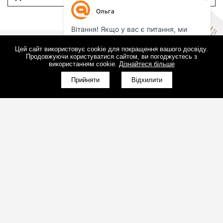
ДЕМОНТАЖ ?
Цей сайт використовує cookie для покращення вашого досвіду.
ПРЕЗЕНТАЦІЯ
Продовжуючи користуватися сайтом, ви погоджуєтесь з
використанням cookie.
Дізнайтеся більше
Подивіться презентацію про нашу
Прийняти
Відхилити
компанію і переконайтеся, що нам
можна довіряти
ПОДИВИТИСЯ ПРЕЗЕНТАЦІЮ
(098)800-80-30
Зворотний дзвінок
(095)280-80-30
Зворотний дзвінок