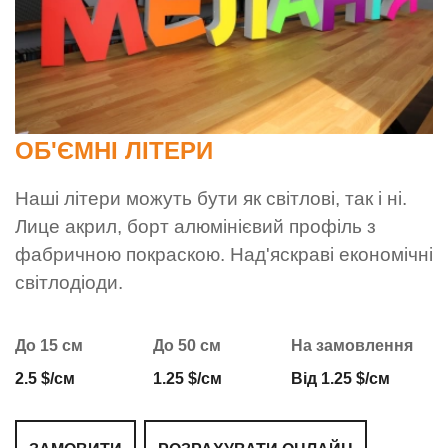
ОБ'ЄМНІ ЛІТЕРИ
Наші літери можуть бути як світлові, так і ні.
Лице акрил, борт алюмінієвий профіль з
фабричною покраскою. Над'яскраві економічні
світлодіоди.
До 15 см
До 50 см
На замовлення
2.5 $/см
1.25 $/см
Від 1.25 $/см