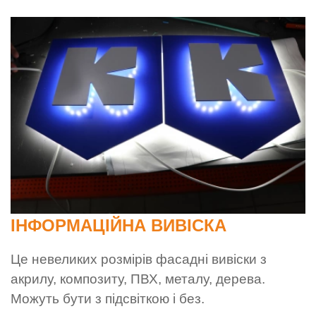
ІНФОРМАЦІЙНА ВИВІСКА
Це невеликих розмірів фасадні вивіски з
акрилу, композиту, ПВХ, металу, дерева.
Можуть бути з підсвіткою і без.