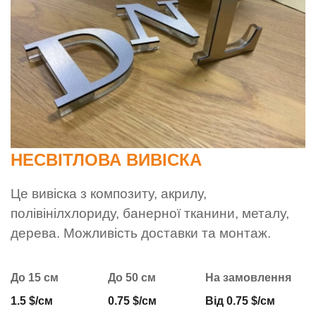
НЕСВІТЛОВА ВИВІСКА
Це вивіска з композиту, акрилу,
полівінілхлориду, банерної тканини, металу,
дерева. Можливість доставки та монтаж.
До 15 см
До 50 см
На замовлення
1.5 $/см
0.75 $/см
Від 0.75 $/см