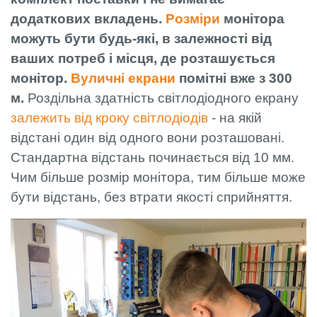
додаткових вкладень.
Розміри
монітора
можуть бути будь-які, в залежності від
ваших потреб і місця, де розташується
монітор.
Вуличні екрани
помітні вже з 300
м.
Роздільна здатність світлодіодного екрану
залежить від кроку світлодіодів
- на якій
відстані один від одного вони розташовані.
Стандартна відстань починається від 10 мм.
Чим більше розмір монітора, тим більше може
бути відстань, без втрати якості сприйняття.