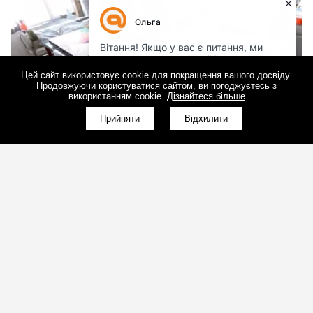
Цей сайт використовує cookie для покращення вашого досвіду.
Продовжуючи користуватися сайтом, ви погоджуєтесь з
використанням cookie.
Дізнайтеся більше
Прийняти
Відхилити
Програмне забезпечення для LED-екрану:
основні налаштування
(098)800-80-30
10.09.2019
Зворотний дзвінок
(095)280-80-30
Зворотний дзвінок