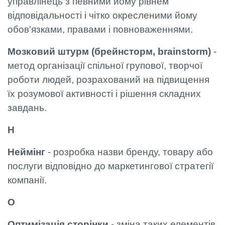
управлінець з певними йому рівнем
відповідальності і чітко окресленими йому
обов'язками, правами і повноваженнями.
Мозковий штурм (брейнсторм, brainstorm)
-
метод організації спільної групової, творчої
роботи людей, розрахований на підвищення
їх розумової активності і рішення складних
завдань.
Н
Неймінг
- розробка назви бренду, товару або
послуги відповідно до маркетингової стратегії
компанії.
О
Оптимізація сторінки
- зміна таких елементів