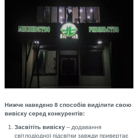
Нижче наведено 8 способів виділити свою
вивіску серед конкурентів:
Засвітіть вивіску
– додавання
світлодіодної підсвітки завжди привертає