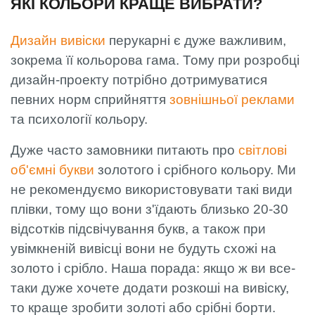
ЯКІ КОЛЬОРИ КРАЩЕ ВИБРАТИ?
Дизайн вивіски
перукарні є дуже важливим,
зокрема її кольорова гама. Тому при розробці
дизайн-проекту потрібно дотримуватися
певних норм сприйняття
зовнішньої реклами
та психології кольору.
Дуже часто замовники питають про
світлові
об'ємні букви
золотого і срібного кольору. Ми
не рекомендуємо використовувати такі види
плівки, тому що вони з'їдають близько 20-30
відсотків підсвічування букв, а також при
увімкненій вивісці вони не будуть схожі на
золото і срібло. Наша порада: якщо ж ви все-
таки дуже хочете додати розкоші на вивіску,
то краще зробити золоті або срібні борти.