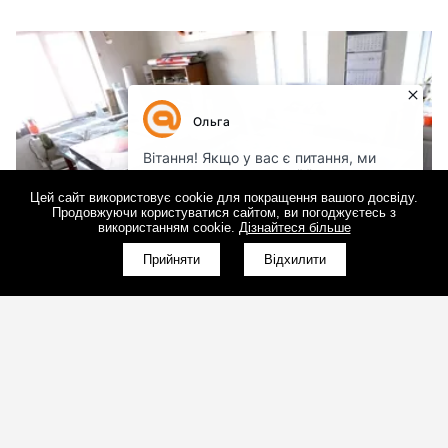
Цей сайт використовує cookie для покращення вашого досвіду.
Продовжуючи користуватися сайтом, ви погоджуєтесь з
використанням cookie.
Дізнайтеся більше
Прийняти
Відхилити
Програмне забезпечення для LED-екрану:
основні налаштування
(098)800-80-30
10.09.2019
Зворотний дзвінок