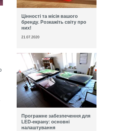
Цінності та місія вашого
бренду. Розкажіть світу про
них!
21.07.2020
р
а
Програмне забезпечення для
LED-екрану: основні
налаштування