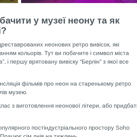
ачити у музеї неону та як
і?
дреставрованих неонових ретро вивісок, які
нням кольорів. Тут ви побачите і символ міста
 і першу врятовану вивіску “Берлін” з якої все
ансляція фільмів про неон на старенькому ретро
алів музею.
клас з виготовлення неонової літери, або придбат
опулярного постіндустріального простору Soho
. Працює сім днів на тиждень.