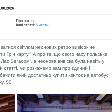
МОНТАЖ
ФАХІВЦЯМИ
.08.2026
АРТЛАЙТ
ОПЛАТА ТА
Про автора:
...
ДОСТАВКА
Інші статті:
Читати
уватися світлом неонових ретро вивісок не
ти Грін карту? А про те, що свого часу польське
Лас Вегасом”, а неонова вивіска була навіть у
й статті, ми розкажемо вам про єдиний і
бачити який достатньо купити квиток на автобус
у, 55.