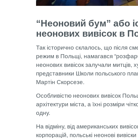
“Неоновий бум” або і
неонових вивісок в П
Так історично склалось, що після см
режим в Польщі, намагався “розфар
неонових вивісок залучали митців, х
представники Школи польського пла
Мартін Скорсезе.
Особливістю неонових вивісок Польщ
архітектури міста, а їхні розміри ч
одну.
На відміну, від американських вивісо
корпорацій, польські неонові вивіски