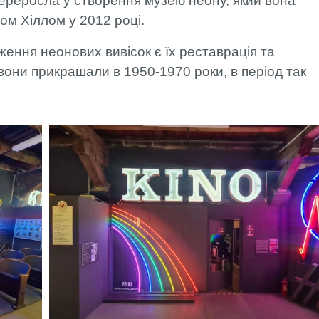
ереросла у створення музею неону, який вона
дом Хіллом у 2012 році.
ення неонових вивісок є їх реставрація та
вони прикрашали в 1950-1970 роки, в період так