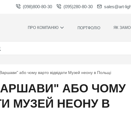
(098)800-80-30
(095)280-80-30
sales@art-lig
ПРО КОМПАНІЮ
ЯК ЗАМО
ПОРТФОЛІО
ВИРОБНИЦТВО
НАШІ ПЕРЕ
ВАКАНСІЇ
ГАРАНТІЇ
НОВИНИ
ПРАВИЛА Т
УМОВИ
НАГОРОДИ ТА
 Варшави" або чому варто відвідати Музей неону в Польщі
ПОДЯКИ
КОНТРОЛЬ
ЯКОСТІ
СПІВПРАЦЯ
ВАРШАВИ" АБО ЧОМУ
РОЗРАХУН
ЗАВАНТАЖЕННЯ
ЧАС
ВИРОБНИЦ
ТИ МУЗЕЙ НЕОНУ В
ХУДОЖНЄ
ОФОРМЛЕН
МОНТАЖ С
СИЛАМИ