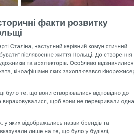
сторичні факти розвитку
ольщі
ерті Сталіна, наступний керівний комуністичний
бувати” післявоєнне життя Польщі. До створення
удожників та архітекторів. Особливо відзначилися
ката, кіноафішами яких захоплювався кінорежисе
і було те, що вони створювалися відповідно до
ітко вираховувалися, щоб вони не перекривали одн
к, у яких відображались назви брендів та
 вказували лише на те, що було у будівлі,