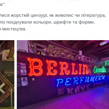
яг”.
лися жорсткій цензурі, як живопис чи література,
міло поєднували кольори, шрифти та форми,
р мистецтва.