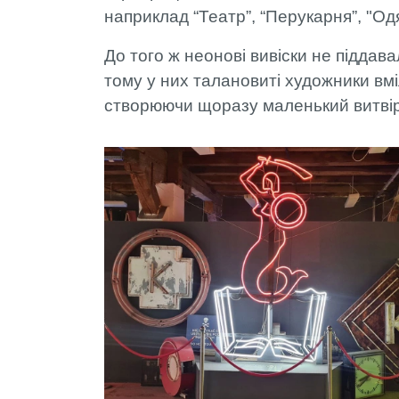
наприклад “Театр”, “Перукарня”, "Од
До того ж неонові вивіски не піддава
тому у них талановиті художники в
створюючи щоразу маленький витві