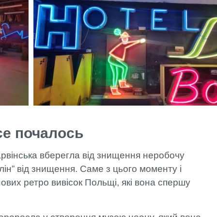
се почалось
арвінська вберегла від знищення неробочу
лін” від знищення. Саме з цього моменту і
ових ретро вивісок Польщі, які вона спершу