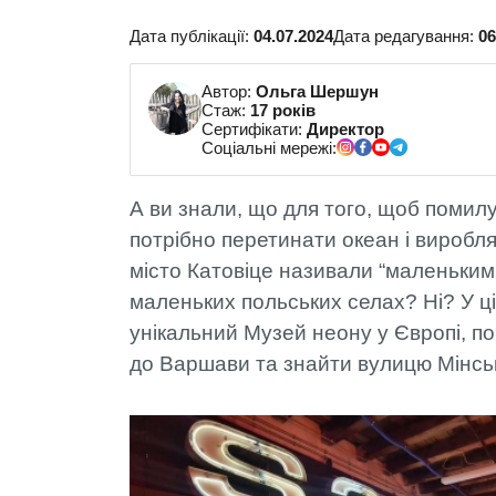
Дата публікації:
04.07.2024
Дата редагування:
06
Автор:
Ольга Шершун
Стаж:
17 років
Сертифікати:
Директор
Соціальні мережі:
А ви знали, що для того, щоб помил
потрібно перетинати океан і виробля
місто Катовіце називали “маленьким 
маленьких польських селах? Ні? У ці
унікальний Музей неону у Європі, по
до Варшави та знайти вулицю Мінськ