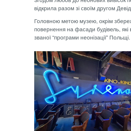
Згодом любов до неонових вивісок п
відкрила разом зі своїм другом Деві
Головною метою музею, окрім збереж
повернення на фасади будівель, які 
званої “програми неонізації” Польщі.