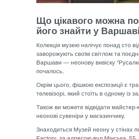
Що цікавого можна поб
його знайти у Варшав
Колекція музею налічує понад сто ві
заворожують своїм світлом та поєдна
Варшави — неонову вивіску “Русалка”,
почалось.
Окрім цього, фішкою експозиції є тр
телевізорі, який стоїть в одному із з
Також ви можете відвідати майстер-
неонові сувеніри у магазинчику.
Знаходиться Музей неону у стінах п
Factory, за адресою вул.Мінська, 55