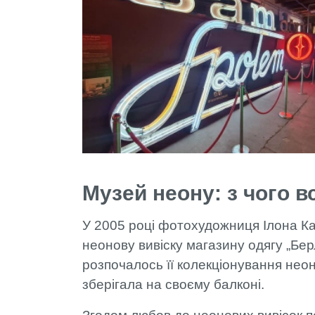
Музей неону: з чого в
У 2005 році фотохудожниця Ілона К
неонову вивіску магазину одягу „Бер
розпочалось її колекціонування неон
зберігала на своєму балконі.