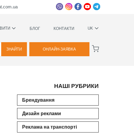
ht.com.ua
ВИТИ
UK
БЛОГ
КОНТАКТИ
УКРАЇНСЬКА
ВАГИ
РУССКИЙ
ЗНАЙТИ
ОНЛАЙН-ЗАЯВКА
А
НАШІ РУБРИКИ
КОВИЙ
ТВА
Брендування
Дизайн реклами
Я
ВОЇМИ
Реклама на транспорті